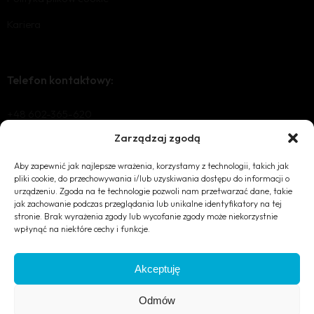
Kariera
Telefon kontaktowy:
+48 602-365-620
Zarządzaj zgodą
Aby zapewnić jak najlepsze wrażenia, korzystamy z technologii, takich jak
Mail Kontaktowy
pliki cookie, do przechowywania i/lub uzyskiwania dostępu do informacji o
urządzeniu. Zgoda na te technologie pozwoli nam przetwarzać dane, takie
office@nvois.eu
jak zachowanie podczas przeglądania lub unikalne identyfikatory na tej
stronie. Brak wyrażenia zgody lub wycofanie zgody może niekorzystnie
wpłynąć na niektóre cechy i funkcje.
Akceptuję
Odmów
© 2014 NVOIS. All Rights Reserved.