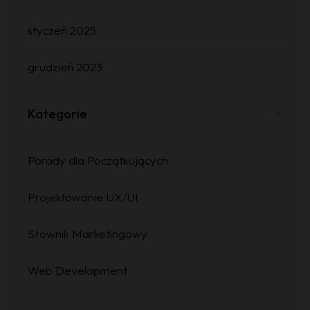
Strona Głónwa
styczeń 2025
Portfolio
grudzień 2023
Usługi
Kontakt
Kategorie
DORADZTWO MARKETINGOWE I OPRACOWANIE
STATEGII
REKLAMA I KAMPANIE MARKETINGOWE
Porady dla Początkujących
PROJEKTOWANIE I ROZWÓJ STRON INTERNETOWYCH
BRANDING I PROJEKTOWANIE TOŻSAMOŚCI
Projektowanie UX/UI
Słownik Marketingowy
Web Development