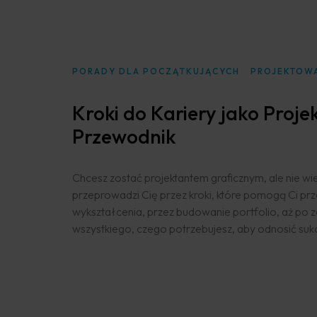
PORADY DLA POCZĄTKUJĄCYCH
PROJEKTOWA
Kroki do Kariery jako Proje
Przewodnik
Strona Głónwa
Chcesz zostać projektantem graficznym, ale nie w
Portfolio
przeprowadzi Cię przez kroki, które pomogą Ci prz
wykształcenia, przez budowanie portfolio, aż po
wszystkiego, czego potrzebujesz, aby odnosić suk
Usługi
Kontakt
DORADZTWO MARKETINGOWE I OPRACOWANIE
REKLAMA I KAMPANIE MARKETINGOWE