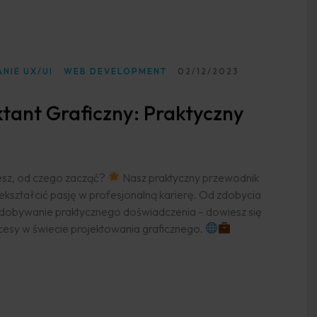
NIE UX/UI
WEB DEVELOPMENT
02/12/2023
ktant Graficzny: Praktyczny
iesz, od czego zacząć?
Nasz praktyczny przewodnik
ekształcić pasję w profesjonalną karierę. Od zdobycia
 zdobywanie praktycznego doświadczenia – dowiesz się
cesy w świecie projektowania graficznego.
 STATEGII