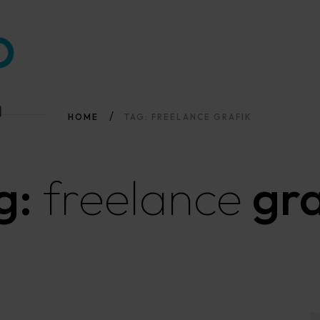
HOME
TAG: FREELANCE GRAFIK
g:
freelance
gra