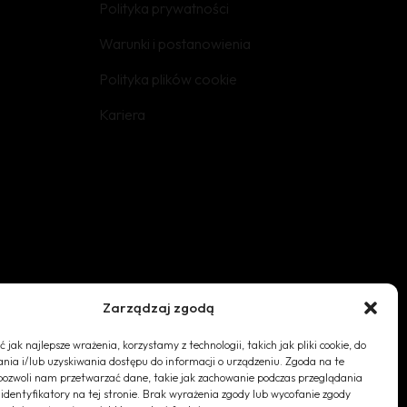
Polityka prywatności
Polityka Prywatności
Warunki i postanowienia
Polityka plików cookies
Polityka plików cookie
(EU)
Kariera
Zarządzaj zgodą
 jak najlepsze wrażenia, korzystamy z technologii, takich jak pliki cookie, do
Telefon kontaktowy:
ia i/lub uzyskiwania dostępu do informacji o urządzeniu. Zgoda na te
pozwoli nam przetwarzać dane, takie jak zachowanie podczas przeglądania
Social Media
 identyfikatory na tej stronie. Brak wyrażenia zgody lub wycofanie zgody
+48 602-365-620