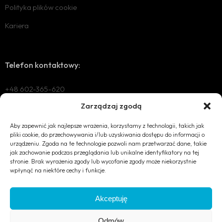
Polityka plików cookie
Kariera
Telefon kontaktowy:
+48 602-365-620
Zarządzaj zgodą
Aby zapewnić jak najlepsze wrażenia, korzystamy z technologii, takich jak
Mail Kontaktowy
pliki cookie, do przechowywania i/lub uzyskiwania dostępu do informacji o
urządzeniu. Zgoda na te technologie pozwoli nam przetwarzać dane, takie
office@nvois.eu
jak zachowanie podczas przeglądania lub unikalne identyfikatory na tej
stronie. Brak wyrażenia zgody lub wycofanie zgody może niekorzystnie
wpłynąć na niektóre cechy i funkcje.
Akceptuję
Odmów