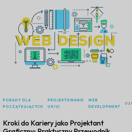
PORADY DLA
PROJEKTOWANIE
WEB
02
POCZĄTKUJĄCYCH
UX/UI
DEVELOPMENT
Kroki do Kariery jako Projektant
Graficzny: Praktyczny Przewodnik