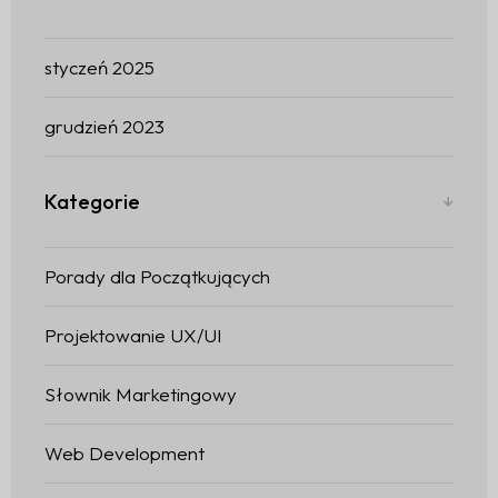
Strona Głónwa
Portfolio
styczeń 2025
grudzień 2023
Usługi
Kontakt
Kategorie
DORADZTWO MARKETINGOWE I OPRACOWANIE
STATEGII
REKLAMA I KAMPANIE MARKETINGOWE
Porady dla Początkujących
PROJEKTOWANIE I ROZWÓJ STRON INTERNETOWYCH
BRANDING I PROJEKTOWANIE TOŻSAMOŚCI
Projektowanie UX/UI
Słownik Marketingowy
Web Development